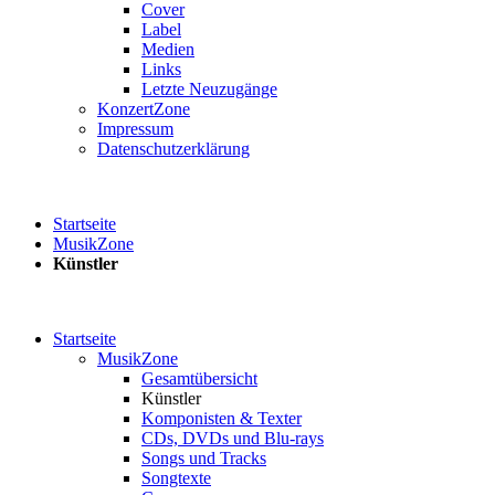
Cover
Label
Medien
Links
Letzte Neuzugänge
KonzertZone
Impressum
Datenschutzerklärung
Startseite
MusikZone
Künstler
Startseite
MusikZone
Gesamtübersicht
Künstler
Komponisten & Texter
CDs, DVDs und Blu-rays
Songs und Tracks
Songtexte