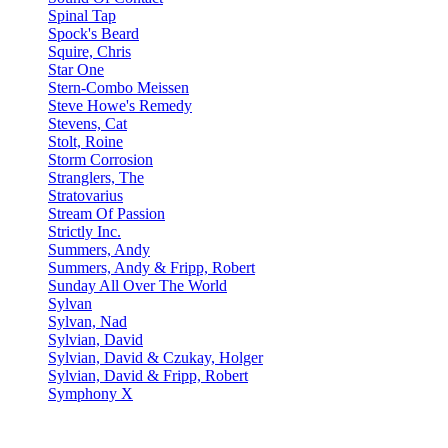
Spinal Tap
Spock's Beard
Squire, Chris
Star One
Stern-Combo Meissen
Steve Howe's Remedy
Stevens, Cat
Stolt, Roine
Storm Corrosion
Stranglers, The
Stratovarius
Stream Of Passion
Strictly Inc.
Summers, Andy
Summers, Andy & Fripp, Robert
Sunday All Over The World
Sylvan
Sylvan, Nad
Sylvian, David
Sylvian, David & Czukay, Holger
Sylvian, David & Fripp, Robert
Symphony X