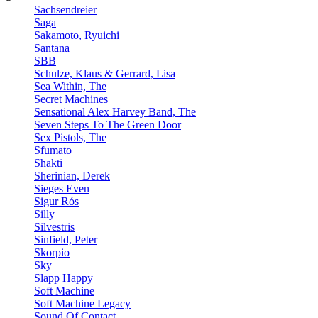
Sachsendreier
Saga
Sakamoto, Ryuichi
Santana
SBB
Schulze, Klaus & Gerrard, Lisa
Sea Within, The
Secret Machines
Sensational Alex Harvey Band, The
Seven Steps To The Green Door
Sex Pistols, The
Sfumato
Shakti
Sherinian, Derek
Sieges Even
Sigur Rós
Silly
Silvestris
Sinfield, Peter
Skorpio
Sky
Slapp Happy
Soft Machine
Soft Machine Legacy
Sound Of Contact