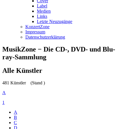
Cover
Label
Medien
Links
Letzte Neuzugänge
KonzertZone
Impressum
Datenschutzerklärung
MusikZone − Die CD-, DVD- und Blu-
ray-Sammlung
Alle Künstler
481 Künstler
(Stand )
A
1
A
B
C
D