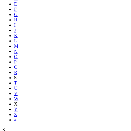
E
F
G
H
I
J
K
L
M
N
O
P
Q
R
S
T
U
V
W
X
Y
Z
#
S