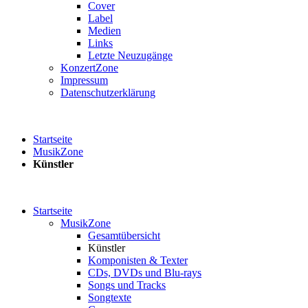
Cover
Label
Medien
Links
Letzte Neuzugänge
KonzertZone
Impressum
Datenschutzerklärung
Startseite
MusikZone
Künstler
Startseite
MusikZone
Gesamtübersicht
Künstler
Komponisten & Texter
CDs, DVDs und Blu-rays
Songs und Tracks
Songtexte