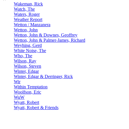
Wakeman, Rick
Watch, The
Waters, Roger
Weather Report
Wetton / Manzanera
Wetton, John
Wetton, John & Downes, Geoffrey
Wetton, John & Palmer-James, Richard
Weyhing, Gerd
White Noise, The
Who, The
Wilson, Ray
Wilson, Steven
Winter, Edgar
Winter, Edgar & Derringer, Rick
Wir
Within Temptation
Woolfson, Eric
WuW
Wyatt, Robert
Wyatt, Robert & Friends