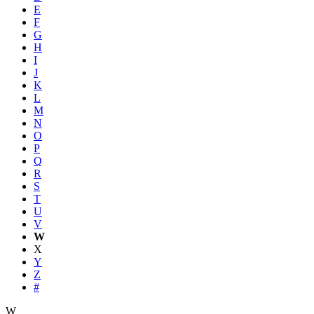
E
F
G
H
I
J
K
L
M
N
O
P
Q
R
S
T
U
V
W
X
Y
Z
#
W