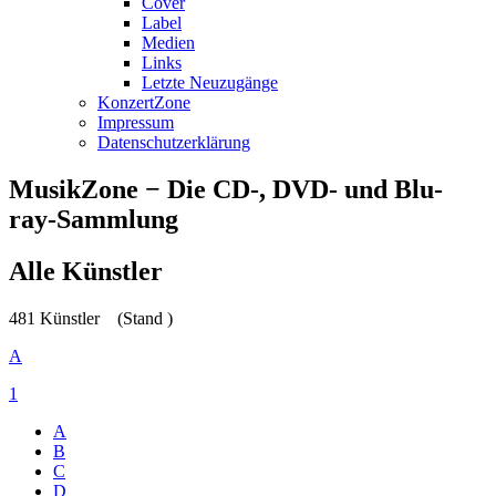
Cover
Label
Medien
Links
Letzte Neuzugänge
KonzertZone
Impressum
Datenschutzerklärung
MusikZone − Die CD-, DVD- und Blu-
ray-Sammlung
Alle Künstler
481 Künstler
(Stand )
A
1
A
B
C
D