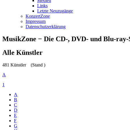
Medien
Links
Letzte Neuzugänge
KonzertZone
Impressum
Datenschutzerklärung
MusikZone − Die CD-, DVD- und Blu-ray
Alle Künstler
481 Künstler
(Stand )
A
1
A
B
C
D
E
F
G