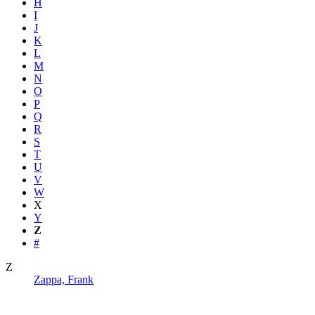
H
I
J
K
L
M
N
O
P
Q
R
S
T
U
V
W
X
Y
Z
#
Z
Zappa, Frank