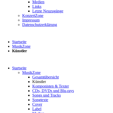
Medien
Links
Letzte Neuzugänge
KonzertZone
Impressum
Datenschutzerklärung
Startseite
MusikZone
Künstler
Startseite
MusikZone
Gesamtübersicht
Künstler
Komponisten & Texter
CDs, DVDs und Blu-rays
Songs und Tracks
Songtexte
Cover
Label