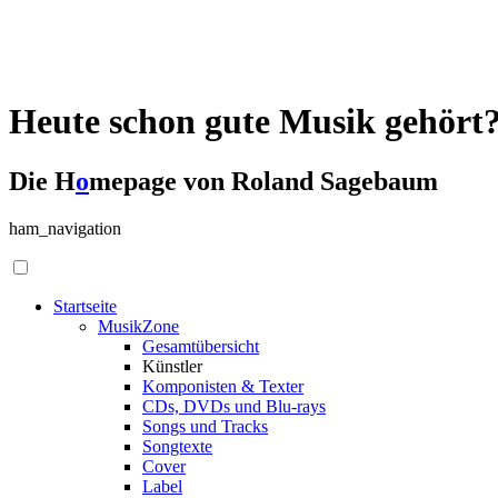
Heute schon gute Musik gehört
Die H
o
mepage von Roland Sagebaum
ham_navigation
Startseite
MusikZone
Gesamtübersicht
Künstler
Komponisten & Texter
CDs, DVDs und Blu-rays
Songs und Tracks
Songtexte
Cover
Label