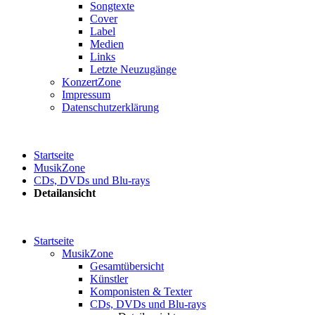
Songtexte
Cover
Label
Medien
Links
Letzte Neuzugänge
KonzertZone
Impressum
Datenschutzerklärung
Startseite
MusikZone
CDs, DVDs und Blu-rays
Detailansicht
Startseite
MusikZone
Gesamtübersicht
Künstler
Komponisten & Texter
CDs, DVDs und Blu-rays