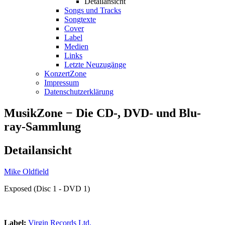
Detailansicht
Songs und Tracks
Songtexte
Cover
Label
Medien
Links
Letzte Neuzugänge
KonzertZone
Impressum
Datenschutzerklärung
MusikZone − Die CD-, DVD- und Blu-
ray-Sammlung
Detailansicht
Mike Oldfield
Exposed (Disc 1 - DVD 1)
Label:
Virgin Records Ltd.