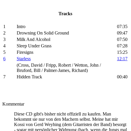
Tracks
1
Intro
07:35
2
Drowning On Solid Ground
09:47
3
Milk And Alcohol
07:50
4
Sleep Under Grass
07:28
5
Firesigns
15:25
6
Starless
12:17
(Cross, David / Fripp, Robert / Wetton, John /
Bruford, Bill / Palmer-James, Richard)
7
Hidden Track
00:40
Kommentar
Diese CD gibt's bisher nicht offiziell zu kaufen. Man
bekommt sie nur von den Machern selbst. Meine hat mir
Kossi von Gerd Weyhing (dem Gitarristen der Band) besorgt
- sogar mit persönlicher Widmung (hach, wenn die Jungs mal