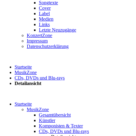
Songtexte
Cover
Label
Medien
Links
Letzte Neuzugänge
KonzertZone
Impressum
Datenschutzerklärung
Startseite
MusikZone
CDs, DVDs und Blu-rays
Detailansicht
Startseite
MusikZone
Gesamtübersicht
Künstler
Komponisten & Texter
CDs, DVDs und Blu-rays