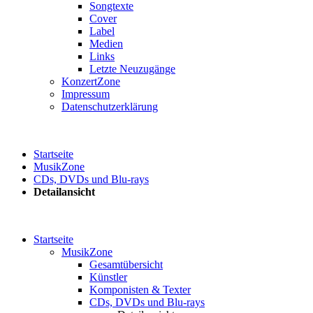
Songtexte
Cover
Label
Medien
Links
Letzte Neuzugänge
KonzertZone
Impressum
Datenschutzerklärung
Startseite
MusikZone
CDs, DVDs und Blu-rays
Detailansicht
Startseite
MusikZone
Gesamtübersicht
Künstler
Komponisten & Texter
CDs, DVDs und Blu-rays