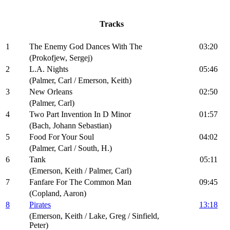
Tracks
1
The Enemy God Dances With The
03:20
(Prokofjew, Sergej)
2
L.A. Nights
05:46
(Palmer, Carl / Emerson, Keith)
3
New Orleans
02:50
(Palmer, Carl)
4
Two Part Invention In D Minor
01:57
(Bach, Johann Sebastian)
5
Food For Your Soul
04:02
(Palmer, Carl / South, H.)
6
Tank
05:11
(Emerson, Keith / Palmer, Carl)
7
Fanfare For The Common Man
09:45
(Copland, Aaron)
8
Pirates
13:18
(Emerson, Keith / Lake, Greg / Sinfield,
Peter)