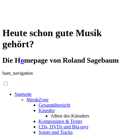
Heute schon gute Musik
gehört?
Die H
o
mepage von Roland Sagebaum
ham_navigation
Startseite
MusikZone
Gesamtübersicht
Künstler
Alben des Künstlers
Komponisten & Texter
CDs, DVDs und Blu-rays
Songs und Tracks