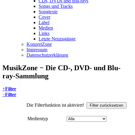
CDs, DVDs und Blu-rays
Songs und Tracks
Songtexte
Cover
Label
Medien
Links
Letzte Neuzugänge
KonzertZone
Impressum
Datenschutzerklärung
MusikZone − Die CD-, DVD- und Blu-
ray-Sammlung
+
Filter
−
Filter
Die Filterfunktion ist aktiviert!
Filter zurücksetzen
Medientyp